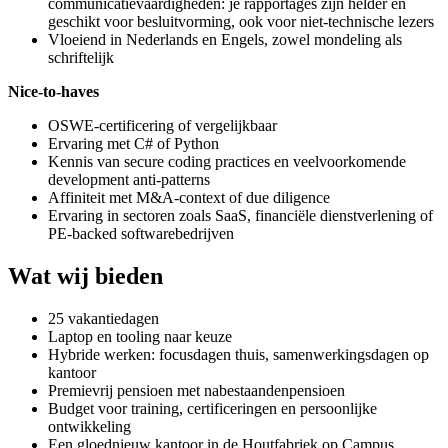
communicatievaardigheden: je rapportages zijn helder en
geschikt voor besluitvorming, ook voor niet-technische lezers
Vloeiend in Nederlands en Engels, zowel mondeling als
schriftelijk
Nice-to-haves
OSWE-certificering of vergelijkbaar
Ervaring met C# of Python
Kennis van secure coding practices en veelvoorkomende
development anti-patterns
Affiniteit met M&A-context of due diligence
Ervaring in sectoren zoals SaaS, financiële dienstverlening of
PE-backed softwarebedrijven
Wat wij bieden
25 vakantiedagen
Laptop en tooling naar keuze
Hybride werken: focusdagen thuis, samenwerkingsdagen op
kantoor
Premievrij pensioen met nabestaandenpensioen
Budget voor training, certificeringen en persoonlijke
ontwikkeling
Een gloednieuw kantoor in de Houtfabriek op Campus