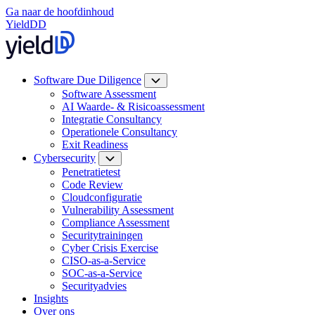
Ga naar de hoofdinhoud
YieldDD
Software Due Diligence
Software Assessment
AI Waarde- & Risicoassessment
Integratie Consultancy
Operationele Consultancy
Exit Readiness
Cybersecurity
Penetratietest
Code Review
Cloudconfiguratie
Vulnerability Assessment
Compliance Assessment
Securitytrainingen
Cyber Crisis Exercise
CISO-as-a-Service
SOC-as-a-Service
Securityadvies
Insights
Over ons