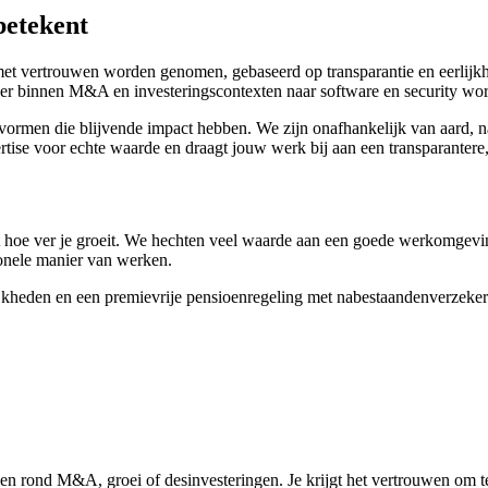
betekent
 vertrouwen worden genomen, gebaseerd op transparantie en eerlijkheid
 er binnen M&A en investeringscontexten naar software en security wo
gen vormen die blijvende impact hebben. We zijn onafhankelijk van aar
tise voor echte waarde en draagt jouw werk bij aan een transparantere,
 hoe ver je groeit. We hechten veel waarde aan een goede werkomgeving
sionele manier van werken.
kheden en een premie­vrije pensioenregeling met nabestaandenverzekeri
ingen rond M&A, groei of desinvesteringen. Je krijgt het vertrouwen om t