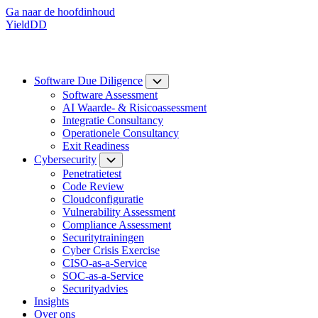
Ga naar de hoofdinhoud
YieldDD
Software Due Diligence
Software Assessment
AI Waarde- & Risicoassessment
Integratie Consultancy
Operationele Consultancy
Exit Readiness
Cybersecurity
Penetratietest
Code Review
Cloudconfiguratie
Vulnerability Assessment
Compliance Assessment
Securitytrainingen
Cyber Crisis Exercise
CISO-as-a-Service
SOC-as-a-Service
Securityadvies
Insights
Over ons