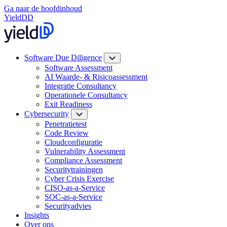
Ga naar de hoofdinhoud
YieldDD
Software Due Diligence
Software Assessment
AI Waarde- & Risicoassessment
Integratie Consultancy
Operationele Consultancy
Exit Readiness
Cybersecurity
Penetratietest
Code Review
Cloudconfiguratie
Vulnerability Assessment
Compliance Assessment
Securitytrainingen
Cyber Crisis Exercise
CISO-as-a-Service
SOC-as-a-Service
Securityadvies
Insights
Over ons