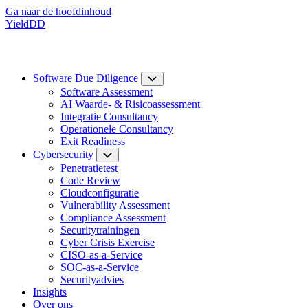
Ga naar de hoofdinhoud
YieldDD
Software Due Diligence
Software Assessment
AI Waarde- & Risicoassessment
Integratie Consultancy
Operationele Consultancy
Exit Readiness
Cybersecurity
Penetratietest
Code Review
Cloudconfiguratie
Vulnerability Assessment
Compliance Assessment
Securitytrainingen
Cyber Crisis Exercise
CISO-as-a-Service
SOC-as-a-Service
Securityadvies
Insights
Over ons